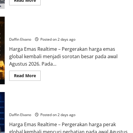
Read More
more
about
Permintaan
Panel
Surya
Emas Menghadirkan Ritme Baru yang Membuat Pasar Sulit
Membuat
Harga
Mengalihkan Fokus
Perak
Semakin
Daffin Elvano
Posted on 2 days ago
Layak
Dicermati
Harga Emas Realtime – Pergerakan harga emas
global kembali menjadi sorotan besar pada awal
Agustus 2026. Pada...
Read
Read More
more
about
Emas
Menghadirkan
Ritme
Perak Mengubah Ritme Perdagangan dengan Pergerakan
Baru
yang
yang Konsisten
Membuat
Pasar
Daffin Elvano
Posted on 2 days ago
Sulit
Mengalihkan
Harga Emas Realtime – Pergerakan harga perak
Fokus
global kembali mencuri perhatian pada awal Agustus