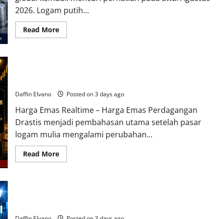
2026. Logam putih...
Read
Read More
more
about
Perak
Mengubah
Ritme
Harga Emas Memancing Rasa Penasaran Setelah Perdagangan
Perdagangan
dengan
Berubah Drastis
Pergerakan
yang
Daffin Elvano
Posted on 3 days ago
Konsisten
Harga Emas Realtime – Harga Emas Perdagangan
Drastis menjadi pembahasan utama setelah pasar
logam mulia mengalami perubahan...
Read
Read More
more
about
Harga
Emas
Memancing
Perak Menarik Perhatian Setelah Terjadi Pergeseran Aktivitas
Rasa
Penasaran
Perdagangan
Setelah
Perdagangan
Daffin Elvano
Posted on 3 days ago