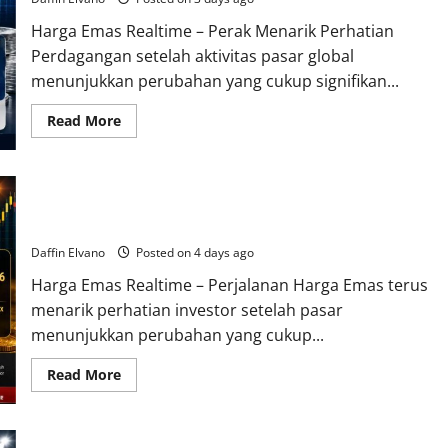
Berubah
Drastis
Harga Emas Realtime – Perak Menarik Perhatian
Perdagangan setelah aktivitas pasar global
menunjukkan perubahan yang cukup signifikan...
Read
Read More
more
about
Perak
Menarik
Perhatian
Perjalanan Harga Emas Memasuki Fase yang Semakin Menarik
Setelah
Terjadi
untuk Dicermati
Pergeseran
Aktivitas
Daffin Elvano
Posted on 4 days ago
Perdagangan
Harga Emas Realtime – Perjalanan Harga Emas terus
menarik perhatian investor setelah pasar
menunjukkan perubahan yang cukup...
Read
Read More
more
about
Perjalanan
Harga
Emas