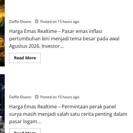
Pasar Emas Menghadapi Persimpangan antara Inflasi dan
Pertumbuhan
Daffin Elvano
Posted on 15 hours ago
Harga Emas Realtime – Pasar emas inflasi
pertumbuhan kini menjadi tema besar pada awal
Agustus 2026. Investor...
Read
Read More
more
about
Pasar
Emas
Menghadapi
Permintaan Panel Surya Membuat Harga Perak Semakin Layak
Persimpangan
antara
Dicermati
Inflasi
dan
Daffin Elvano
Posted on 15 hours ago
Pertumbuhan
Harga Emas Realtime – Permintaan perak panel
surya masih menjadi salah satu cerita penting dalam
pasar logam...
Read