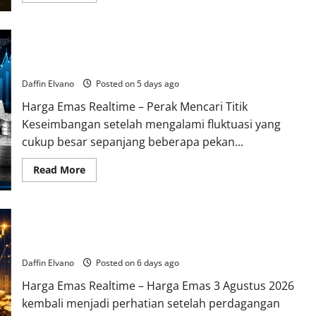
about
Perubahan
Global
Membawa
Perak Mencari Titik Keseimbangan Baru di Tengah
Babak
Baru
Ketidakpastian Global
bagi
Pergerakan
Daffin Elvano
Posted on 5 days ago
Harga
Emas
Harga Emas Realtime – Perak Mencari Titik
Keseimbangan setelah mengalami fluktuasi yang
cukup besar sepanjang beberapa pekan...
Read
Read More
more
about
Perak
Mencari
Titik
Harga Emas 3 Agustus 2026 Bergerak Dinamis, Investor
Keseimbangan
Baru
Pantau Arah Pasar Logam Mulia
di
Tengah
Daffin Elvano
Posted on 6 days ago
Ketidakpastian
Global
Harga Emas Realtime – Harga Emas 3 Agustus 2026
kembali menjadi perhatian setelah perdagangan