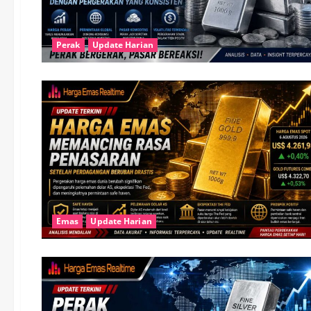
Perak
Update Harian
Emas
Update Harian