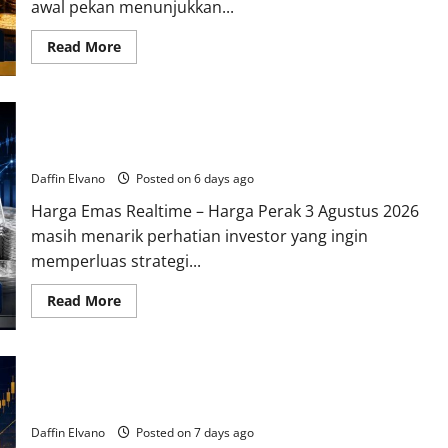
awal pekan menunjukkan...
Read
Read More
more
about
Harga
Emas
3
Harga Perak 3 Agustus 2026 Masih Menarik untuk
Agustus
2026
Diversifikasi Portofolio
Bergerak
Dinamis,
Daffin Elvano
Posted on 6 days ago
Investor
Pantau
Harga Emas Realtime – Harga Perak 3 Agustus 2026
Arah
Pasar
masih menarik perhatian investor yang ingin
Logam
Mulia
memperluas strategi...
Read
Read More
more
about
Harga
Perak
3
Harga Buyback Emas Antam 2 Agustus 2026, Simak Selisih
Agustus
2026
Jual dan Belinya
Masih
Menarik
Daffin Elvano
Posted on 7 days ago
untuk