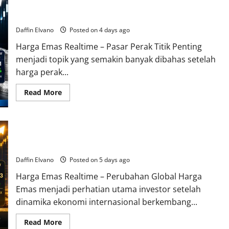
Pasar Perak Menghadapi Titik Penting yang Menentukan
Memasuki
Fase
Langkah Berikutnya
yang
Semakin
Daffin Elvano
Posted on 4 days ago
Menarik
untuk
Harga Emas Realtime – Pasar Perak Titik Penting
Dicermati
menjadi topik yang semakin banyak dibahas setelah
harga perak...
Read
Read More
more
about
Pasar
Perak
Menghadapi
Perubahan Global Membawa Babak Baru bagi Pergerakan
Titik
Penting
Harga Emas
yang
Menentukan
Daffin Elvano
Posted on 5 days ago
Langkah
Berikutnya
Harga Emas Realtime – Perubahan Global Harga
Emas menjadi perhatian utama investor setelah
dinamika ekonomi internasional berkembang...
Read
Read More
more