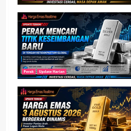
Perak
Update Harian