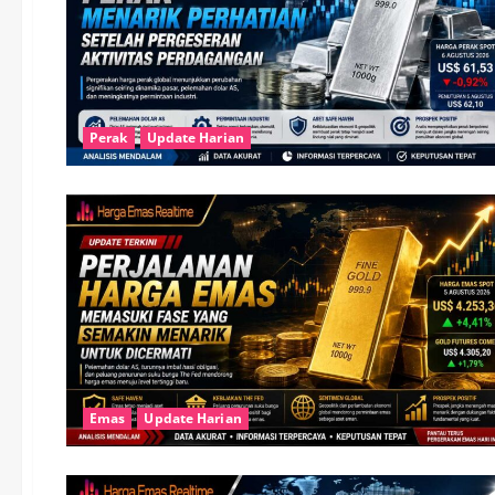
Perak
Update Harian
Emas
Update Harian