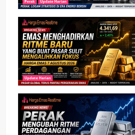
Perak
Update Harian
Update Harian