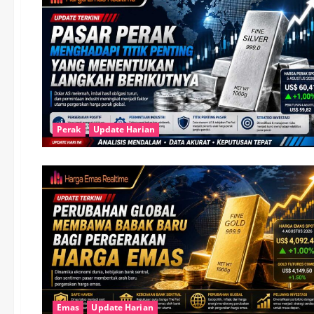
Perak
Update Harian
Emas
Update Harian