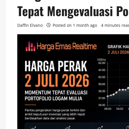
Tepat Mengevaluasi Po
Daffin Elvano
Posted on 1 month ago
4 minutes rea