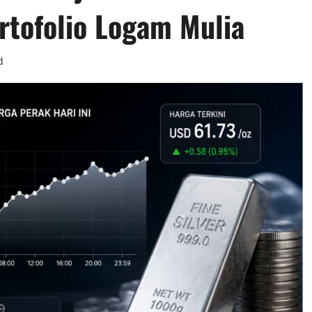
rtofolio Logam Mulia
d