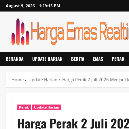
Skip
August 9, 2026
1:29:16 PM
to
content
BERANDA
UPDATE HARIAN
BERITA
EMAS
PERAK
Home
Update Harian
Harga Perak 2 Juli 2026 Menjadi
Perak
Update Harian
Harga Perak 2 Juli 2