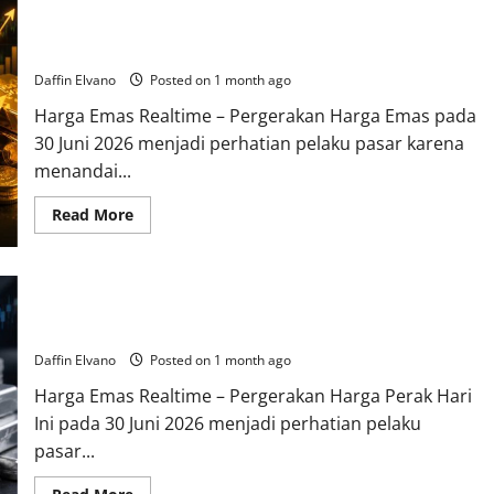
Harga Emas 30 Juni 2026 Menjadi Fokus Investor di Tengah
Perubahan Ekonomi Global
Daffin Elvano
Posted on 1 month ago
Harga Emas Realtime – Pergerakan Harga Emas pada
30 Juni 2026 menjadi perhatian pelaku pasar karena
menandai...
Read
Read More
more
about
Harga
Emas
30
Harga Perak 30 Juni 2026 Mengakhiri Semester Pertama
Juni
2026
dengan Tren yang Menarik
Menjadi
Fokus
Daffin Elvano
Posted on 1 month ago
Investor
di
Harga Emas Realtime – Pergerakan Harga Perak Hari
Tengah
Perubahan
Ini pada 30 Juni 2026 menjadi perhatian pelaku
Ekonomi
Global
pasar...
Read