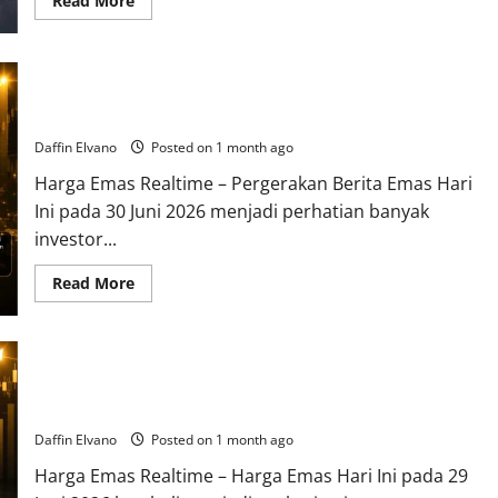
Read More
more
about
Harga
Perak
30
Berita Emas Hari Ini 30 Juni 2026: Tren Harga Berpotensi
Juni
2026
Menentukan Arah Pasar Berikutnya
Mengakhiri
Semester
Daffin Elvano
Posted on 1 month ago
Pertama
dengan
Harga Emas Realtime – Pergerakan Berita Emas Hari
Tren
yang
Ini pada 30 Juni 2026 menjadi perhatian banyak
Menarik
investor...
Read
Read More
more
about
Berita
Emas
Hari
Ini
Harga Emas Hari Ini 29 Juni 2026 Mengawali Pekan dengan
30
Juni
Pergerakan yang Patut Dicermati
2026:
Tren
Daffin Elvano
Posted on 1 month ago
Harga
Berpotensi
Harga Emas Realtime – Harga Emas Hari Ini pada 29
Menentukan