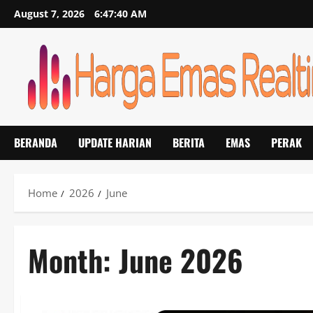
Skip
August 7, 2026
6:47:41 AM
to
content
BERANDA
UPDATE HARIAN
BERITA
EMAS
PERAK
Home
2026
June
Month:
June 2026