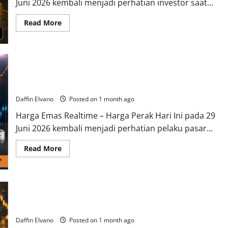
Arah
Juni 2026 kembali menjadi perhatian investor saat...
Pasar
Berikutnya
Read
Read More
more
about
Harga
Emas
Hari
Ini
29
Harga Perak Hari Ini 29 Juni 2026 Mengawali Pekan dengan
Juni
Pergerakan yang Menarik Dicermati
2026
Mengawali
Daffin Elvano
Posted on 1 month ago
Pekan
dengan
Pergerakan
Harga Emas Realtime – Harga Perak Hari Ini pada 29
yang
Juni 2026 kembali menjadi perhatian pelaku pasar...
Patut
Dicermati
Read
Read More
more
about
Harga
Perak
Hari
Ini
Berita Emas Terkini Mengulas Prospek Investasi di Tengah
29
Juni
Ketidakpastian Ekonomi
2026
Mengawali
Daffin Elvano
Posted on 1 month ago
Pekan