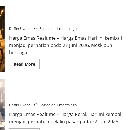
Berita
Emas
28
Harga Emas 27 Juni 2026 Stabil di Tengah Ketidakpastian,
Juni
2026:
Minat Investor Tetap Tinggi
Tren
Stabil
Daffin Elvano
Posted on 1 month ago
Membuka
Peluang
Harga Emas Realtime – Harga Emas Hari Ini kembali
Akumulasi
bagi
menjadi perhatian pada 27 Juni 2026. Meskipun
Investor
berbagai...
Read
Read More
more
about
Harga
Emas
27
Juni
Harga Perak 27 Juni 2026 Berpotensi Menentukan Arah Tren
2026
Stabil
Investasi Pekan Depan
di
Tengah
Daffin Elvano
Posted on 1 month ago
Ketidakpastian,
Minat
Harga Emas Realtime – Harga Perak Hari Ini kembali
Investor
Tetap
menjadi perhatian pelaku pasar pada 27 Juni 2026....
Tinggi