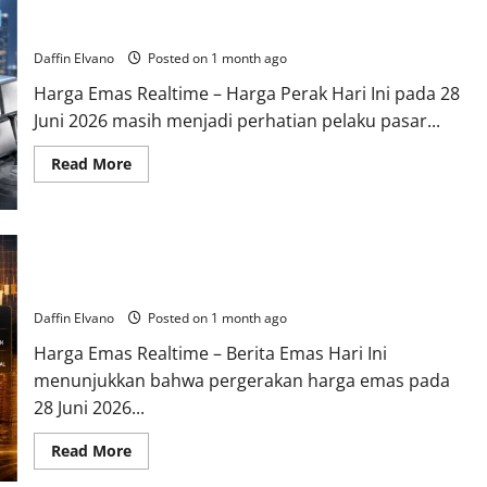
Harga Perak 28 Juni 2026 Tetap Menarik di Tengah Perubahan
2026
Menjadi
Sentimen Global
Referensi
Penting
Daffin Elvano
Posted on 1 month ago
bagi
Investor
Harga Emas Realtime – Harga Perak Hari Ini pada 28
dan
Kolektor
Juni 2026 masih menjadi perhatian pelaku pasar...
Read
Read More
more
about
Harga
Perak
28
Juni
Berita Emas 28 Juni 2026: Tren Stabil Membuka Peluang
2026
Tetap
Akumulasi bagi Investor
Menarik
di
Daffin Elvano
Posted on 1 month ago
Tengah
Perubahan
Harga Emas Realtime – Berita Emas Hari Ini
Sentimen
Global
menunjukkan bahwa pergerakan harga emas pada
28 Juni 2026...
Read
Read More
more
about