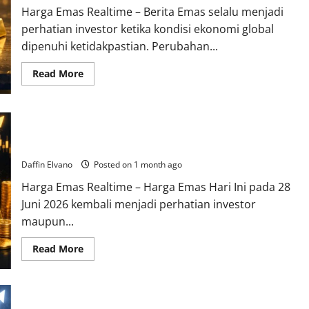
dengan
Harga Emas Realtime – Berita Emas selalu menjadi
Pergerakan
yang
perhatian investor ketika kondisi ekonomi global
Menarik
dipenuhi ketidakpastian. Perubahan...
Dicermati
Read
Read More
more
about
Berita
Emas
Terkini
Harga Emas 28 Juni 2026 Menjadi Referensi Penting bagi
Mengulas
Prospek
Investor dan Kolektor
Investasi
di
Daffin Elvano
Posted on 1 month ago
Tengah
Ketidakpastian
Harga Emas Realtime – Harga Emas Hari Ini pada 28
Ekonomi
Juni 2026 kembali menjadi perhatian investor
maupun...
Read
Read More
more
about
Harga
Emas
28
Juni