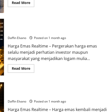
Read
Read More
more
about
Harga
Perak
27
Juni
Harga Emas Hari Ini Bergerak Drastis, Ini Analisis yang Wajib
2026
Berpotensi
Diketahui
Menentukan
Arah
Daffin Elvano
Posted on 1 month ago
Tren
Investasi
Harga Emas Realtime – Pergerakan harga emas
Pekan
Depan
selalu menjadi perhatian investor maupun
masyarakat yang menjadikan logam mulia...
Read
Read More
more
about
Harga
Emas
Hari
Harga Emas 26 Juni 2026 Berpotensi Mengubah Strategi
Ini
Bergerak
Investasi Menjelang Akhir Bulan
Drastis,
Ini
Daffin Elvano
Posted on 1 month ago
Analisis
yang
Harga Emas Realtime – Harga emas kembali menjadi
Wajib