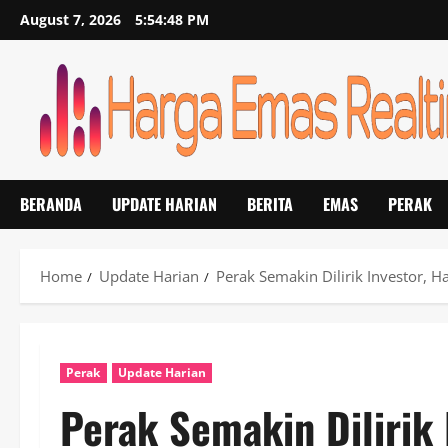
Skip
August 7, 2026
5:54:49 PM
to
content
BERANDA
UPDATE HARIAN
BERITA
EMAS
PERAK
Home
Update Harian
Perak Semakin Dilirik Investor, 
Perak
Update Harian
Perak Semakin Dilirik 