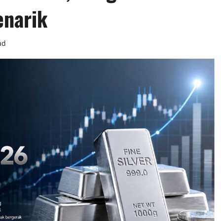
narik
ad