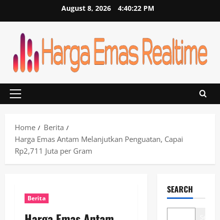
Skip
August 8, 2026
4:40:23 PM
to
content
Primary
Menu
Home
Berita
Harga Emas Antam Melanjutkan Penguatan, Capai
Rp2,711 Juta per Gram
SEARCH
Berita
Harga Emas Antam
Search