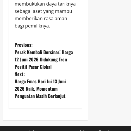
membuktikan daya tariknya
sebagai aset yang mampu
memberikan rasa aman
bagi pemiliknya.
P
Previous:
Perak Kembali Bersinar! Harga
o
12 Juni 2026 Didukung Tren
Positif Pasar Global
s
Next:
t
Harga Emas Hari Ini 13 Juni
2026 Naik, Momentum
n
Penguatan Masih Berlanjut
a
v