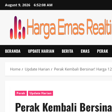
Skip
August 9, 2026
6:52:09 AM
to
content
BERANDA
UPDATE HARIAN
BERITA
EMAS
PERAK
Home
Update Harian
Perak Kembali Bersinar! Harga 12
Perak
Update Harian
Perak Kembali Bersina