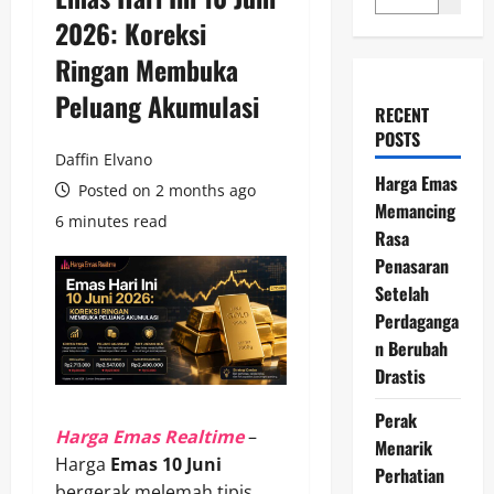
2026: Koreksi
Ringan Membuka
Peluang Akumulasi
RECENT
POSTS
Daffin Elvano
Harga Emas
Posted on 2 months ago
Memancing
6 minutes read
Rasa
Penasaran
Setelah
Perdaganga
n Berubah
Drastis
Perak
Harga Emas Realtime
–
Menarik
Harga
Emas 10 Juni
Perhatian
bergerak melemah tipis,