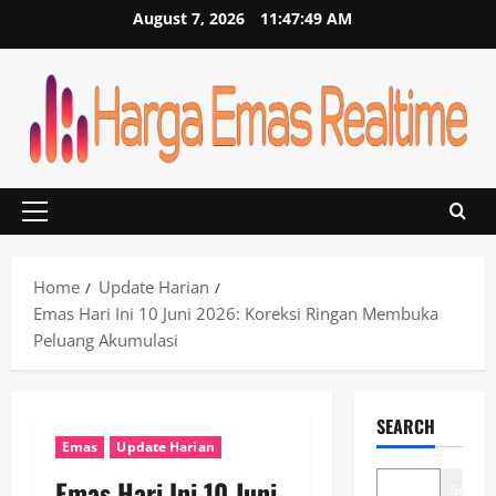
Skip
August 7, 2026
11:47:49 AM
to
content
Primary
Menu
Home
Update Harian
Emas Hari Ini 10 Juni 2026: Koreksi Ringan Membuka
Peluang Akumulasi
SEARCH
Emas
Update Harian
Emas Hari Ini 10 Juni
Search