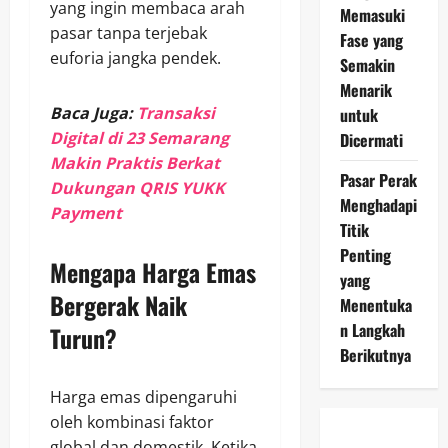
yang ingin membaca arah
Memasuki
pasar tanpa terjebak
Fase yang
euforia jangka pendek.
Semakin
Menarik
Baca Juga:
Transaksi
untuk
Digital di 23 Semarang
Dicermati
Makin Praktis Berkat
Pasar Perak
Dukungan QRIS YUKK
Menghadapi
Payment
Titik
Penting
Mengapa Harga Emas
yang
Bergerak Naik
Menentuka
n Langkah
Turun?
Berikutnya
Harga emas dipengaruhi
oleh kombinasi faktor
global dan domestik. Ketika