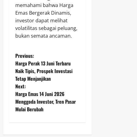
memahami bahwa Harga
Emas Bergerak Dinamis,
investor dapat melihat
volatilitas sebagai peluang,
bukan semata ancaman.
P
Previous:
Harga Perak 13 Juni Terbaru
o
Naik Tipis, Prospek Investasi
Tetap Menjanjikan
s
Next:
t
Harga Emas 14 Juni 2026
Menggoda Investor, Tren Pasar
n
Mulai Berubah
a
v