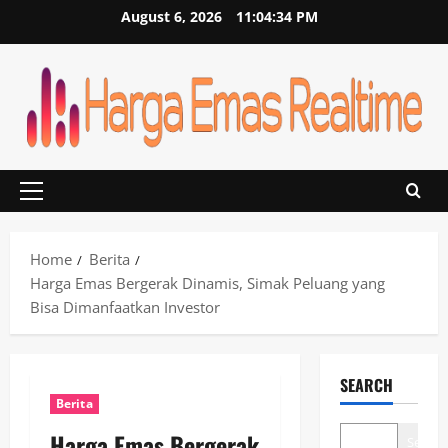
Skip
August 6, 2026
11:04:34 PM
to
content
Primary
Menu
Home
Berita
Harga Emas Bergerak Dinamis, Simak Peluang yang
Bisa Dimanfaatkan Investor
SEARCH
Berita
Harga Emas Bergerak
Search