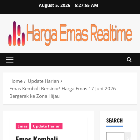
Skip
August 5, 2026
5:27:56 AM
to
content
Primary
Menu
Home
Update Harian
Emas Kembali Bersinar! Harga Emas 17 Juni 2026
Bergerak ke Zona Hijau
SEARCH
Emas
Update Harian
Emas Kembali
Search