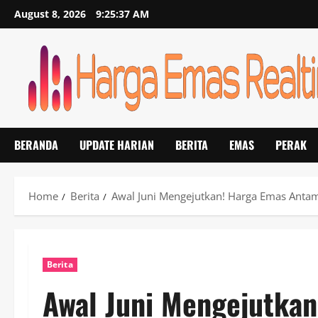
Skip
August 8, 2026
9:25:38 AM
to
content
BERANDA
UPDATE HARIAN
BERITA
EMAS
PERAK
Home
Berita
Awal Juni Mengejutkan! Harga Emas Antam 
Berita
Awal Juni Mengejutka