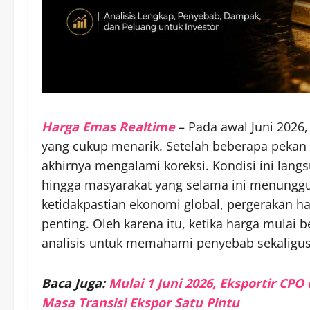
Harga Emas Realtime
– Pada awal Juni 2026
yang cukup menarik. Setelah beberapa pekan 
akhirnya mengalami koreksi. Kondisi ini lang
hingga masyarakat yang selama ini menungg
ketidakpastian ekonomi global, pergerakan h
penting. Oleh karena itu, ketika harga mulai
analisis untuk memahami penyebab sekaligus
Baca Juga:
Mulai 1 Juni 2026, Eksportir CP
Masa Transisi Ekspor Satu Pintu