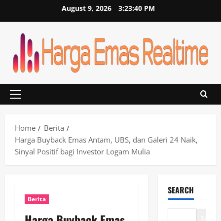
Skip
August 9, 2026
3:23:41 PM
to
content
Primary
Menu
Home
Berita
Harga Buyback Emas Antam, UBS, dan Galeri 24 Naik,
Sinyal Positif bagi Investor Logam Mulia
SEARCH
Berita
Harga Buyback Emas
Search