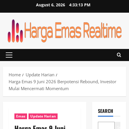
Skip
August 6, 2026
4:33:13 PM
to
content
Primary
Menu
Home
Update Harian
Harga Emas 9 Juni 2026 Berpotensi Rebound, Investor
Mulai Mencermati Momentum
SEARCH
Emas
Update Harian
Harga Emas 9 Juni
Search