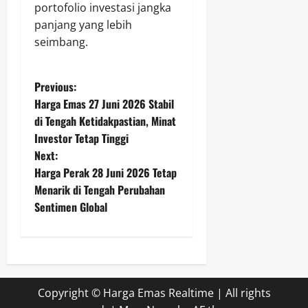
portofolio investasi jangka
panjang yang lebih
seimbang.
P
Previous:
Harga Emas 27 Juni 2026 Stabil
o
di Tengah Ketidakpastian, Minat
Investor Tetap Tinggi
s
Next:
t
Harga Perak 28 Juni 2026 Tetap
Menarik di Tengah Perubahan
n
Sentimen Global
a
v
i
Copyright © Harga Emas Realtime | All rights