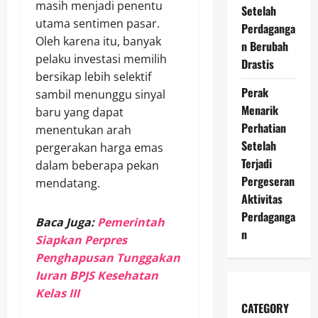
masih menjadi penentu
Setelah
utama sentimen pasar.
Perdaganga
Oleh karena itu, banyak
n Berubah
pelaku investasi memilih
Drastis
bersikap lebih selektif
Perak
sambil menunggu sinyal
Menarik
baru yang dapat
Perhatian
menentukan arah
Setelah
pergerakan harga emas
Terjadi
dalam beberapa pekan
Pergeseran
mendatang.
Aktivitas
Perdaganga
Baca Juga:
Pemerintah
n
Siapkan Perpres
Penghapusan Tunggakan
Iuran BPJS Kesehatan
Kelas III
CATEGORY