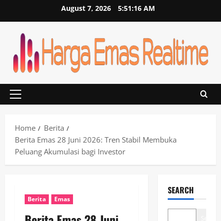
Skip
August 7, 2026
5:51:17 AM
to
content
Primary
Menu
Home
Berita
Berita Emas 28 Juni 2026: Tren Stabil Membuka
Peluang Akumulasi bagi Investor
SEARCH
Berita
Emas
Berita Emas 28 Juni
Search