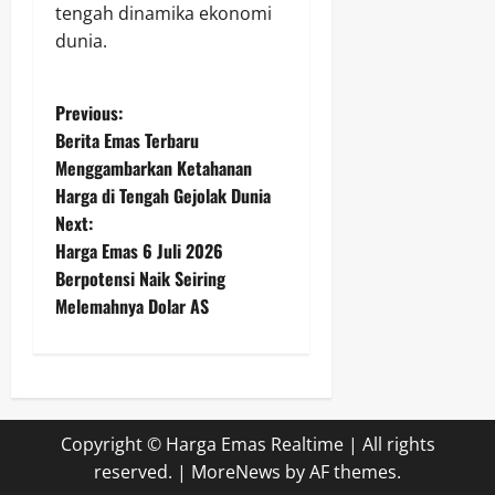
tengah dinamika ekonomi
dunia.
P
Previous:
Berita Emas Terbaru
o
Menggambarkan Ketahanan
Harga di Tengah Gejolak Dunia
s
Next:
t
Harga Emas 6 Juli 2026
Berpotensi Naik Seiring
n
Melemahnya Dolar AS
a
v
i
Copyright © Harga Emas Realtime | All rights
reserved.
|
MoreNews
by AF themes.
g