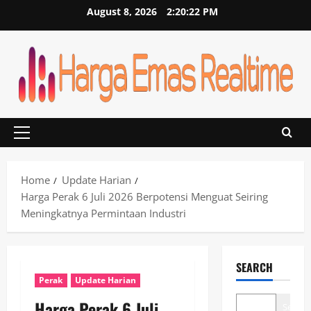
Skip
August 8, 2026
2:20:23 PM
to
content
Primary
Menu
Home
Update Harian
Harga Perak 6 Juli 2026 Berpotensi Menguat Seiring
Meningkatnya Permintaan Industri
SEARCH
Perak
Update Harian
Harga Perak 6 Juli
Search