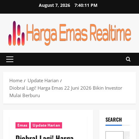
Skip
August 7, 2026
7:40:12 PM
to
content
Primary
Menu
Home
Update Harian
Diobral Lagi! Harga Emas 22 Juni 2026 Bikin Investor
Mulai Berburu
SEARCH
Emas
Update Harian
Diobral Lagi! Harga
Search