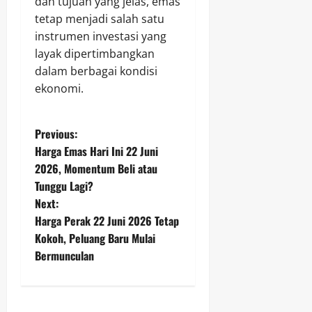
dan tujuan yang jelas, emas
tetap menjadi salah satu
instrumen investasi yang
layak dipertimbangkan
dalam berbagai kondisi
ekonomi.
P
Previous:
Harga Emas Hari Ini 22 Juni
o
2026, Momentum Beli atau
Tunggu Lagi?
s
Next:
t
Harga Perak 22 Juni 2026 Tetap
Kokoh, Peluang Baru Mulai
n
Bermunculan
a