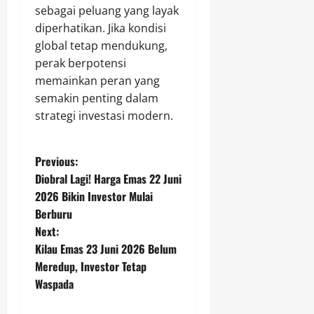
sebagai peluang yang layak
diperhatikan. Jika kondisi
global tetap mendukung,
perak berpotensi
memainkan peran yang
semakin penting dalam
strategi investasi modern.
P
Previous:
Diobral Lagi! Harga Emas 22 Juni
o
2026 Bikin Investor Mulai
Berburu
s
Next:
t
Kilau Emas 23 Juni 2026 Belum
Meredup, Investor Tetap
n
Waspada
a