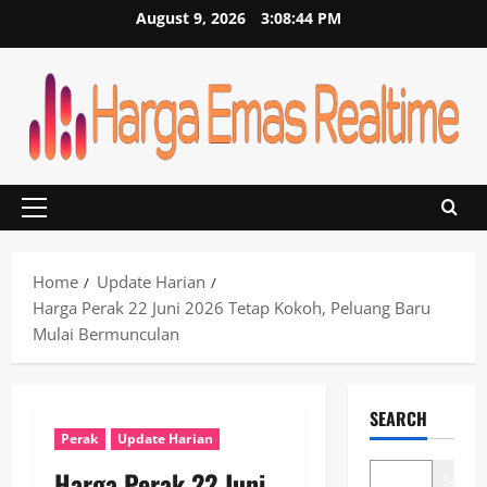
Skip
August 9, 2026
3:08:44 PM
to
content
Primary
Menu
Home
Update Harian
Harga Perak 22 Juni 2026 Tetap Kokoh, Peluang Baru
Mulai Bermunculan
SEARCH
Perak
Update Harian
Harga Perak 22 Juni
Search