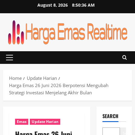
Skip
August 8, 2026
8:50:36 AM
to
content
Primary
Menu
Home
Update Harian
Harga Emas 26 Juni 2026 Berpotensi Mengubah
Strategi Investasi Menjelang Akhir Bulan
SEARCH
Emas
Update Harian
Harga Emas 26 Juni
Search