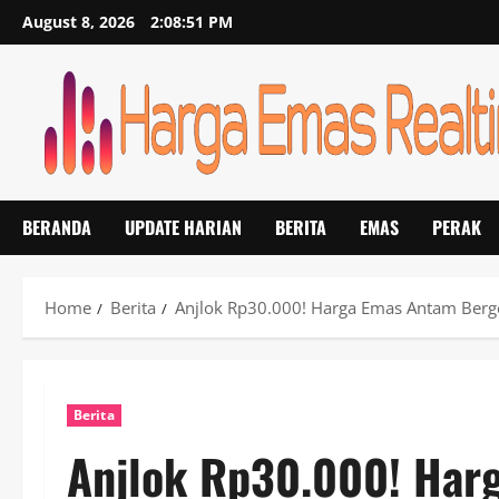
Skip
August 8, 2026
2:08:51 PM
to
content
BERANDA
UPDATE HARIAN
BERITA
EMAS
PERAK
Home
Berita
Anjlok Rp30.000! Harga Emas Antam Berg
Berita
Anjlok Rp30.000! Har