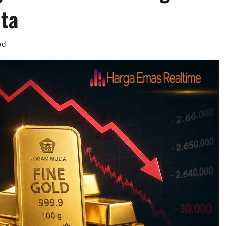
ta
ad