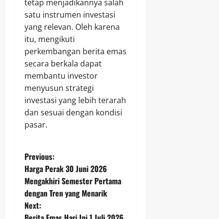
tetap menjadikannya salah
satu instrumen investasi
yang relevan. Oleh karena
itu, mengikuti
perkembangan berita emas
secara berkala dapat
membantu investor
menyusun strategi
investasi yang lebih terarah
dan sesuai dengan kondisi
pasar.
P
Previous:
Harga Perak 30 Juni 2026
o
Mengakhiri Semester Pertama
dengan Tren yang Menarik
s
Next:
Berita Emas Hari Ini 1 Juli 2026