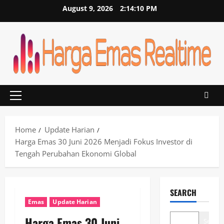
Skip
August 9, 2026
2:14:11 PM
to
content
Primary
Menu
Home
Update Harian
Harga Emas 30 Juni 2026 Menjadi Fokus Investor di
Tengah Perubahan Ekonomi Global
SEARCH
Emas
Update Harian
Harga Emas 30 Juni
Search