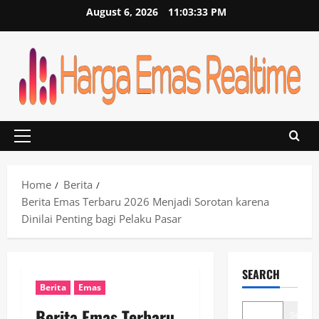
Skip
August 6, 2026
11:03:34 PM
to
content
Primary
Menu
Home
Berita
Berita Emas Terbaru 2026 Menjadi Sorotan karena
Dinilai Penting bagi Pelaku Pasar
SEARCH
Berita
Emas
Berita Emas Terbaru
Search