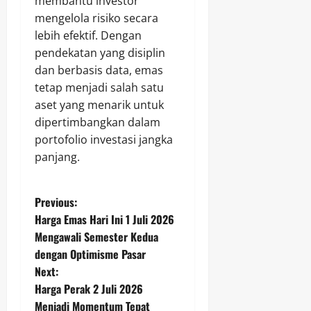
membantu investor
mengelola risiko secara
lebih efektif. Dengan
pendekatan yang disiplin
dan berbasis data, emas
tetap menjadi salah satu
aset yang menarik untuk
dipertimbangkan dalam
portofolio investasi jangka
panjang.
P
Previous:
Harga Emas Hari Ini 1 Juli 2026
o
Mengawali Semester Kedua
dengan Optimisme Pasar
s
Next:
t
Harga Perak 2 Juli 2026
Menjadi Momentum Tepat