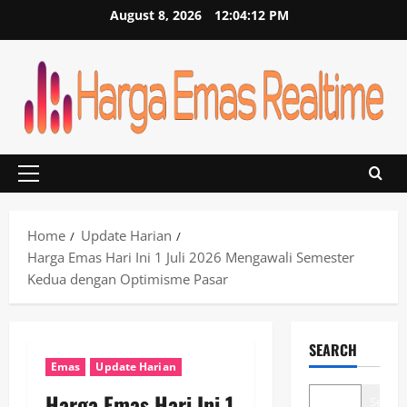
Skip
August 8, 2026
12:04:13 PM
to
content
Primary
Menu
Home
Update Harian
Harga Emas Hari Ini 1 Juli 2026 Mengawali Semester
Kedua dengan Optimisme Pasar
SEARCH
Emas
Update Harian
Harga Emas Hari Ini 1
Search