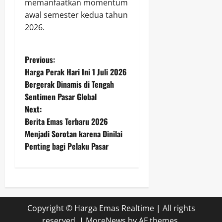
memanfaatkan momentum
awal semester kedua tahun
2026.
P
Previous:
Harga Perak Hari Ini 1 Juli 2026
o
Bergerak Dinamis di Tengah
Sentimen Pasar Global
s
Next:
t
Berita Emas Terbaru 2026
Menjadi Sorotan karena Dinilai
n
Penting bagi Pelaku Pasar
a
v
i
Copyright © Harga Emas Realtime | All rights
reserved.
|
MoreNews
by AF themes.