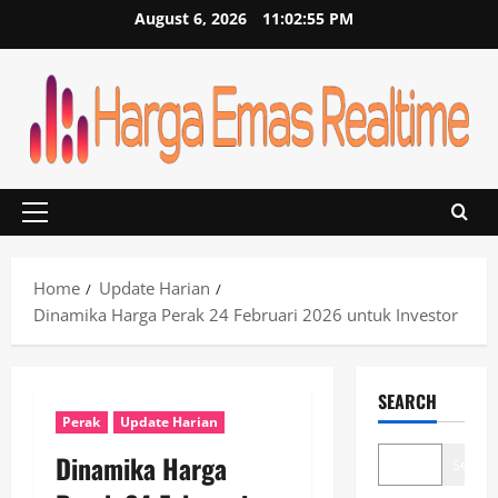
Skip
August 6, 2026
11:02:55 PM
to
content
Primary
Menu
Home
Update Harian
Dinamika Harga Perak 24 Februari 2026 untuk Investor
SEARCH
Perak
Update Harian
Dinamika Harga
Search