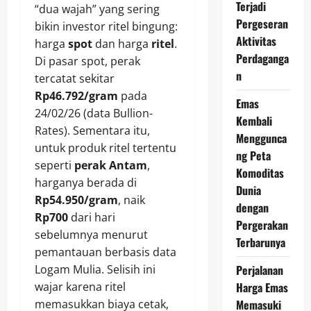
Terjadi
“dua wajah” yang sering
Pergeseran
bikin investor ritel bingung:
Aktivitas
harga
spot
dan harga
ritel
.
Perdaganga
Di pasar spot, perak
n
tercatat sekitar
Rp46.792/gram
pada
Emas
24/02/26 (data Bullion-
Kembali
Rates). Sementara itu,
Menggunca
untuk produk ritel tertentu
ng Peta
seperti
perak Antam
,
Komoditas
harganya berada di
Dunia
Rp54.950/gram
, naik
dengan
Rp700
dari hari
Pergerakan
sebelumnya menurut
Terbarunya
pemantauan berbasis data
Perjalanan
Logam Mulia. Selisih ini
Harga Emas
wajar karena ritel
Memasuki
memasukkan biaya cetak,