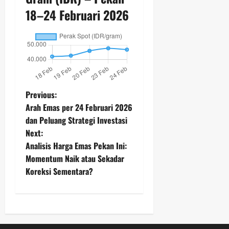
18–24 Februari 2026
P
Previous:
Arah Emas per 24 Februari 2026
o
dan Peluang Strategi Investasi
Next:
s
Analisis Harga Emas Pekan Ini:
t
Momentum Naik atau Sekadar
Koreksi Sementara?
n
a
v