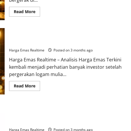
bergerak di...
Read
Read More
more
about
Kenaikan
Harga
Emas
Analisis Harga Emas Terkini, Momentum Kenaikan Disebut
13
Mei
Belum Berakhir
2026
Dinilai
Harga Emas Realtime
Posted on 3 months ago
Dipengaruhi
Tekanan
Harga Emas Realtime – Analisis Harga Emas Terkini
Ekonomi
Global
kembali menjadi perhatian banyak investor setelah
pergerakan logam mulia...
Read
Read More
more
about
Analisis
Harga
Emas
Terkini,
Momentum
Harga Perak 5 Mei 2026 Bergerak Fluktuatif, Ikuti Bayang-
Kenaikan
Bayang Emas Global
Disebut
Belum
Harga Emas Realtime
Posted on 3 months ago
Berakhir