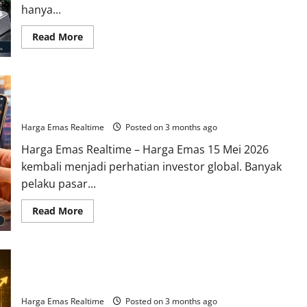
hanya...
Read
Read More
more
about
Harga
Perak
15
Harga Emas 15 Mei 2026 Bergerak Naik Saat Investor Global
Mei
2026
Mulai Cari Perlindungan Aset
Mengalami
Momentum
Harga Emas Realtime
Posted on 3 months ago
Positif
Setelah
Harga Emas Realtime – Harga Emas 15 Mei 2026
Aktivitas
Industri
kembali menjadi perhatian investor global. Banyak
Pulih
pelaku pasar...
Read
Read More
more
about
Harga
Emas
15
Emas Fisik vs Emas Digital, Mana yang Paling Dicari Investor
Mei
2026
Tahun 2026?
Bergerak
Naik
Harga Emas Realtime
Posted on 3 months ago
Saat