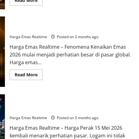
Read More
more
about
Pergerakan
Harga
Emas
16
Fenomena Kenaikan Emas 2026 Picu Kekhawatiran Global
Mei
2026
Harga Emas Realtime
Posted on 3 months ago
Mulai
Menunjukkan
Harga Emas Realtime – Fenomena Kenaikan Emas
Sinyal
Penting
2026 mulai menjadi perhatian besar di pasar global.
bagi
Investor
Harga emas...
Read
Read More
more
about
Fenomena
Kenaikan
Emas
2026
Harga Perak 15 Mei 2026 Mengalami Momentum Positif
Picu
Setelah Aktivitas Industri Pulih
Kekhawatiran
Global
Harga Emas Realtime
Posted on 3 months ago
Harga Emas Realtime – Harga Perak 15 Mei 2026
kembali menarik perhatian pasar. Logam ini tidak