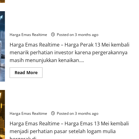
about
Tren
Investasi
Emas
Harga Perak Terbaru 13 Mei 2026 Naik Perlahan, Investor
Digital
Melonjak,
Mulai Akumulasi
Generasi
Muda
Harga Emas Realtime
Posted on 3 months ago
Mulai
Tinggalkan
Harga Emas Realtime – Harga Perak 13 Mei kembali
Deposito
menarik perhatian investor karena pergerakannya
masih menunjukkan kenaikan....
Read
Read More
more
about
Harga
Perak
Terbaru
Kenaikan Harga Emas 13 Mei 2026 Dinilai Dipengaruhi Tekanan
13
Mei
Ekonomi Global
2026
Naik
Harga Emas Realtime
Posted on 3 months ago
Perlahan,
Investor
Harga Emas Realtime – Harga Emas 13 Mei kembali
Mulai
Akumulasi
menjadi perhatian pasar setelah logam mulia