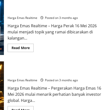
Mengapa Harga Perak 16 Mei 2026 Mulai Banyak Dicari
Investor Muda
Harga Emas Realtime
Posted on 3 months ago
Harga Emas Realtime – Harga Perak 16 Mei 2026
mulai menjadi topik yang ramai dibicarakan di
kalangan...
Read
Read More
more
about
Mengapa
Harga
Perak
Pergerakan Harga Emas 16 Mei 2026 Mulai Menunjukkan
16
Mei
Sinyal Penting bagi Investor
2026
Mulai
Harga Emas Realtime
Posted on 3 months ago
Banyak
Dicari
Harga Emas Realtime – Pergerakan Harga Emas 16
Investor
Muda
Mei 2026 mulai menarik perhatian banyak investor
global. Harga...
Read