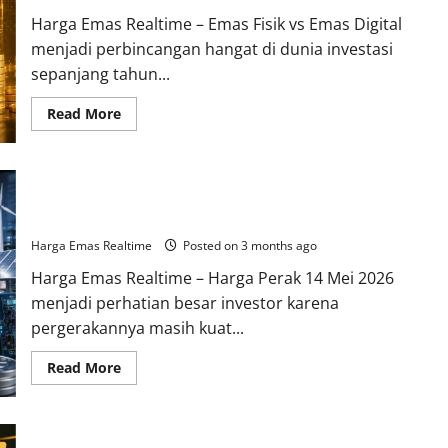
Investor
Harga Emas Realtime – Emas Fisik vs Emas Digital
Global
Mulai
menjadi perbincangan hangat di dunia investasi
Cari
Perlindungan
sepanjang tahun...
Aset
Read
Read More
more
about
Emas
Fisik
vs
Harga Perak Dunia 14 Mei 2026 Naik Signifikan, Permintaan
Emas
Digital,
Industri Mulai Meningkat
Mana
yang
Harga Emas Realtime
Posted on 3 months ago
Paling
Dicari
Harga Emas Realtime – Harga Perak 14 Mei 2026
Investor
Tahun
menjadi perhatian besar investor karena
2026?
pergerakannya masih kuat...
Read
Read More
more
about
Harga
Perak
Dunia