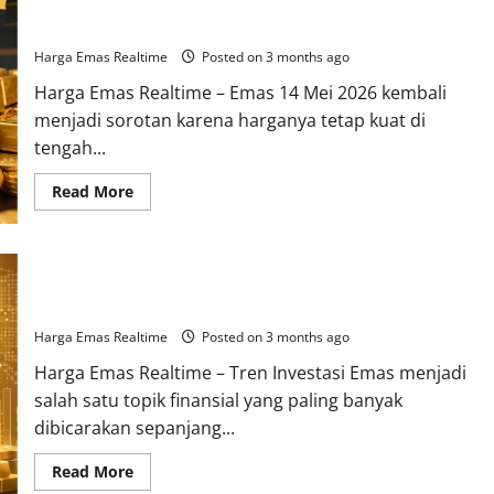
Emas Hari Ini 14 Mei 2026 Jadi Pilihan Utama Investor di
14
Mei
Tengah Gejolak Finansial
2026
Naik
Harga Emas Realtime
Posted on 3 months ago
Signifikan,
Permintaan
Harga Emas Realtime – Emas 14 Mei 2026 kembali
Industri
Mulai
menjadi sorotan karena harganya tetap kuat di
Meningkat
tengah...
Read
Read More
more
about
Emas
Hari
Ini
Tren Investasi Emas Digital Melonjak, Generasi Muda Mulai
14
Mei
Tinggalkan Deposito
2026
Jadi
Harga Emas Realtime
Posted on 3 months ago
Pilihan
Utama
Harga Emas Realtime – Tren Investasi Emas menjadi
Investor
di
salah satu topik finansial yang paling banyak
Tengah
Gejolak
dibicarakan sepanjang...
Finansial
Read
Read More
more