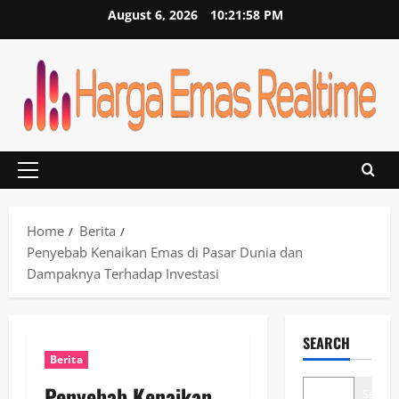
Skip
August 6, 2026
10:21:58 PM
to
content
Primary
Menu
Home
Berita
Penyebab Kenaikan Emas di Pasar Dunia dan
Dampaknya Terhadap Investasi
SEARCH
Berita
Penyebab Kenaikan
Search