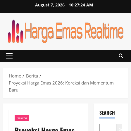
Skip
August 7, 2026
10:27:24 AM
to
content
Primary
Menu
Home
Berita
Proyeksi Harga Emas 2026: Koreksi dan Momentum
Baru
SEARCH
Berita
Proyeksi Harga Emas
Search