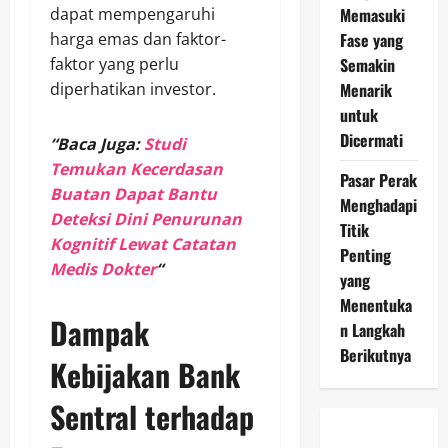
Memasuki
dapat mempengaruhi
Fase yang
harga emas dan faktor-
Semakin
faktor yang perlu
Menarik
diperhatikan investor.
untuk
Dicermati
“Baca Juga:
Studi
Temukan Kecerdasan
Pasar Perak
Buatan Dapat Bantu
Menghadapi
Deteksi Dini Penurunan
Titik
Kognitif Lewat Catatan
Penting
Medis Dokter
“
yang
Menentuka
Dampak
n Langkah
Berikutnya
Kebijakan Bank
Sentral terhadap