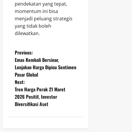
pendekatan yang tepat,
momentum ini bisa
menjadi peluang strategis
yang tidak boleh
dilewatkan.
P
Previous:
Emas Kembali Bersinar,
o
Lonjakan Harga Dipicu Sentimen
Pasar Global
s
Next:
t
Tren Harga Perak 21 Maret
2026 Positif, Investor
n
Diversifikasi Aset
a
v