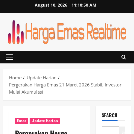
Skip
August 10, 2026
11:10:50 AM
to
content
Primary
Menu
Home
Update Harian
Pergerakan Harga Emas 21 Maret 2026 Stabil, Investor
Mulai Akumulasi
SEARCH
Emas
Update Harian
Pergerakan Harga
Search