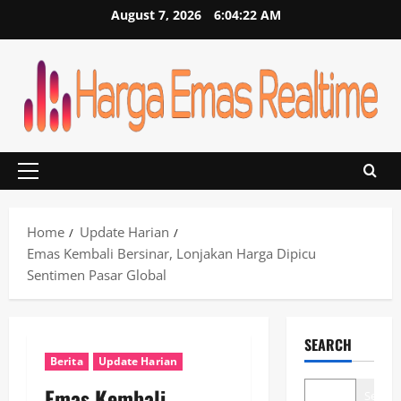
Skip
August 7, 2026
6:04:23 AM
to
content
Primary
Menu
Home
Update Harian
Emas Kembali Bersinar, Lonjakan Harga Dipicu
Sentimen Pasar Global
SEARCH
Berita
Update Harian
Emas Kembali
Search