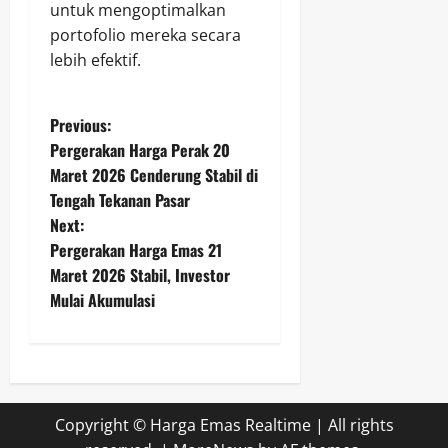
untuk mengoptimalkan
portofolio mereka secara
lebih efektif.
P
Previous:
Pergerakan Harga Perak 20
o
Maret 2026 Cenderung Stabil di
Tengah Tekanan Pasar
s
Next:
t
Pergerakan Harga Emas 21
Maret 2026 Stabil, Investor
n
Mulai Akumulasi
a
v
i
Copyright © Harga Emas Realtime | All rights