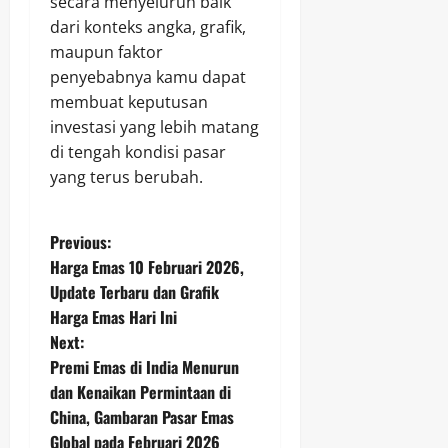
secara menyeluruh baik
dari konteks angka, grafik,
maupun faktor
penyebabnya kamu dapat
membuat keputusan
investasi yang lebih matang
di tengah kondisi pasar
yang terus berubah.
P
Previous:
Harga Emas 10 Februari 2026,
o
Update Terbaru dan Grafik
Harga Emas Hari Ini
s
Next:
t
Premi Emas di India Menurun
dan Kenaikan Permintaan di
n
China, Gambaran Pasar Emas
Global pada Februari 2026