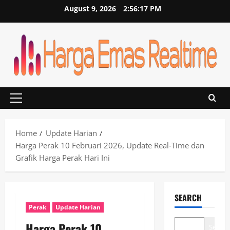
Skip
August 9, 2026
2:56:18 PM
to
content
Primary
Menu
Home
Update Harian
Harga Perak 10 Februari 2026, Update Real‑Time dan
Grafik Harga Perak Hari Ini
SEARCH
Perak
Update Harian
Harga Perak 10
Search