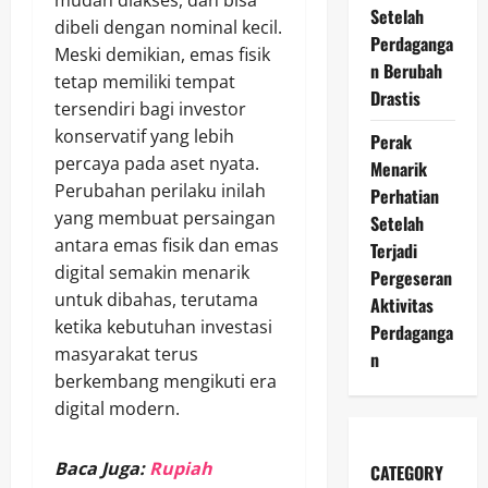
mudah diakses, dan bisa
Setelah
dibeli dengan nominal kecil.
Perdaganga
Meski demikian, emas fisik
n Berubah
tetap memiliki tempat
Drastis
tersendiri bagi investor
konservatif yang lebih
Perak
percaya pada aset nyata.
Menarik
Perubahan perilaku inilah
Perhatian
yang membuat persaingan
Setelah
antara emas fisik dan emas
Terjadi
digital semakin menarik
Pergeseran
untuk dibahas, terutama
Aktivitas
ketika kebutuhan investasi
Perdaganga
masyarakat terus
n
berkembang mengikuti era
digital modern.
Baca Juga:
Rupiah
CATEGORY