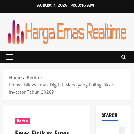
Skip
August 7, 2026
4:03:17 AM
to
content
Primary
Menu
Home
Berita
Emas Fisik vs Emas Digital, Mana yang Paling Dicari
Investor Tahun 2026?
SEARCH
Berita
Emas Fisik vs Emas
Search