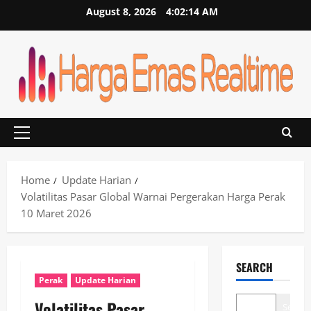
Skip
August 8, 2026
4:02:15 AM
to
content
Primary
Menu
Home
Update Harian
Volatilitas Pasar Global Warnai Pergerakan Harga Perak
10 Maret 2026
SEARCH
Perak
Update Harian
Volatilitas Pasar
Search