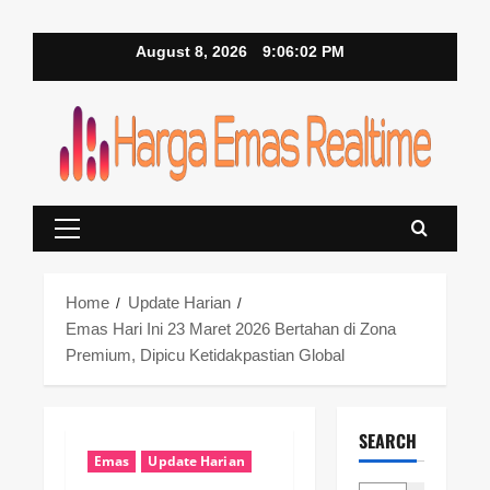
Skip
August 8, 2026
9:06:03 PM
to
content
Primary
Menu
Home
Update Harian
Emas Hari Ini 23 Maret 2026 Bertahan di Zona
Premium, Dipicu Ketidakpastian Global
SEARCH
Emas
Update Harian