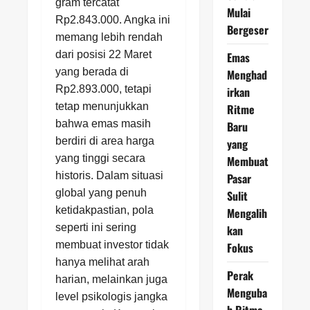
gram tercatat
Mulai
Rp2.843.000. Angka ini
Bergeser
memang lebih rendah
dari posisi 22 Maret
Emas
yang berada di
Menghad
Rp2.893.000, tetapi
irkan
tetap menunjukkan
Ritme
bahwa emas masih
Baru
berdiri di area harga
yang
yang tinggi secara
Membuat
historis. Dalam situasi
Pasar
global yang penuh
Sulit
ketidakpastian, pola
Mengalih
seperti ini sering
kan
membuat investor tidak
Fokus
hanya melihat arah
Perak
harian, melainkan juga
Menguba
level psikologis jangka
h Ritme