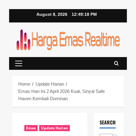
Skip
August 8, 2026
12:49:19 PM
to
content
Primary
Menu
Home
Update Harian
Emas Hari Ini 2 April 2026 Kuat, Sinyal Safe
Haven Kembali Dominan
SEARCH
Emas
Update Harian