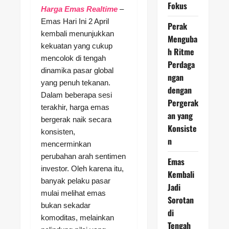
Fokus
Harga Emas Realtime
–
Emas Hari Ini 2 April
Perak
kembali menunjukkan
Menguba
kekuatan yang cukup
h Ritme
mencolok di tengah
Perdaga
dinamika pasar global
ngan
yang penuh tekanan.
dengan
Dalam beberapa sesi
Pergerak
terakhir, harga emas
an yang
bergerak naik secara
Konsiste
konsisten,
n
mencerminkan
perubahan arah sentimen
Emas
investor. Oleh karena itu,
Kembali
banyak pelaku pasar
Jadi
mulai melihat emas
Sorotan
bukan sekadar
di
komoditas, melainkan
Tengah