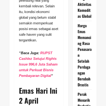
pelindung nilai yang
Aktivitas
kembali relevan. Selain
Komodit
itu, kondisi ekonomi
as Global
global yang belum stabil
semakin memperkuat
Harga
posisi emas sebagai aset
Emas
safe haven yang sulit
Memanci
tergantikan.
ng Rasa
Penasara
“Baca Juga:
RUPST
n
Cashlez Setujui Rights
Setelah
Issue 996,6 Juta Saham
Perdaga
untuk Perkuat Bisnis
ngan
Pembayaran Digital
“
Berubah
Drastis
Emas Hari Ini
Perak
2 April
Menarik
Perhatia