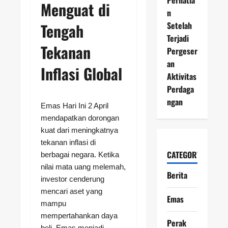
Menguat di
n
Setelah
Tengah
Terjadi
Tekanan
Pergeser
an
Inflasi Global
Aktivitas
Perdaga
ngan
Emas Hari Ini 2 April
mendapatkan dorongan
kuat dari meningkatnya
tekanan inflasi di
CATEGORY
berbagai negara. Ketika
nilai mata uang melemah,
Berita
investor cenderung
mencari aset yang
Emas
mampu
mempertahankan daya
Perak
beli. Emas menjadi