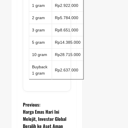
1 gram
Rp2.922.000
2 gram
Rp5.784.000
3 gram
Rp8.651.000
5 gram
Rp14.385.000
10 gram
Rp28.715.000
Buyback
Rp2.637.000
1 gram
P
Previous:
Harga Emas Hari Ini
o
Melejit, Investor Global
Beralih ke Aset Aman