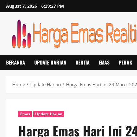
Skip
August 7, 2026
6:29:27 PM
to
content
BERANDA
UPDATE HARIAN
BERITA
EMAS
PERAK
Home
Update Harian
Harga Emas Hari Ini 24 Maret 202
Emas
Update Harian
Harga Emas Hari Ini 2