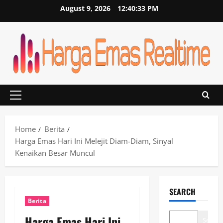
Skip
August 9, 2026
12:40:33 PM
to
content
Primary
Menu
Home
Berita
Harga Emas Hari Ini Melejit Diam-Diam, Sinyal
Kenaikan Besar Muncul
SEARCH
Berita
Harga Emas Hari Ini
Search