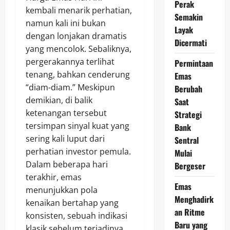
Perak
kembali menarik perhatian,
Semakin
namun kali ini bukan
Layak
dengan lonjakan dramatis
Dicermati
yang mencolok. Sebaliknya,
pergerakannya terlihat
Permintaan
tenang, bahkan cenderung
Emas
“diam-diam.” Meskipun
Berubah
demikian, di balik
Saat
ketenangan tersebut
Strategi
tersimpan sinyal kuat yang
Bank
sering kali luput dari
Sentral
perhatian investor pemula.
Mulai
Dalam beberapa hari
Bergeser
terakhir, emas
Emas
menunjukkan pola
Menghadirk
kenaikan bertahap yang
an Ritme
konsisten, sebuah indikasi
Baru yang
klasik sebelum terjadinya