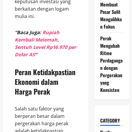
keputusan investasi yang
Membuat
berkaitan dengan logam
Pasar Sulit
mulia ini.
Mengalihka
n Fokus
“Baca Juga:
Rupiah
Perak
Kembali Melemah,
Mengubah
Sentuh Level Rp16.970 per
Ritme
Dolar AS
“
Perdaganga
n dengan
Peran Ketidakpastian
Pergerakan
Ekonomi dalam
yang
Harga Perak
Konsisten
Salah satu faktor yang
berperan besar dalam
CATEGORY
pergerakan harga perak
adalah ketidakpastian