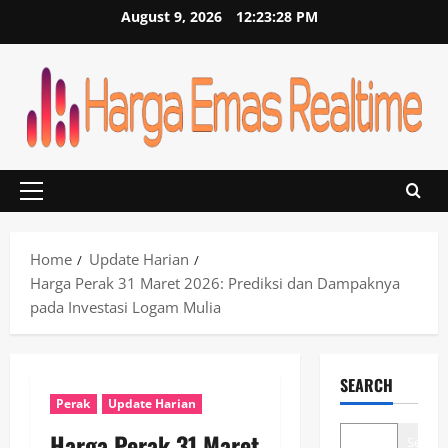
Skip
August 9, 2026
12:23:28 PM
to
content
Primary
Menu
Home
Update Harian
Harga Perak 31 Maret 2026: Prediksi dan Dampaknya
pada Investasi Logam Mulia
SEARCH
Perak
Update Harian
Harga Perak 31 Maret
Search