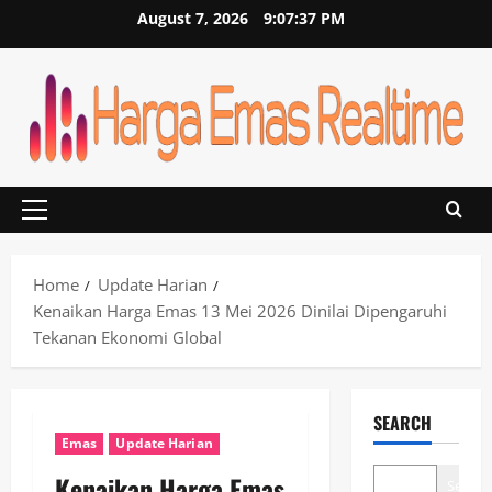
Skip
August 7, 2026
9:07:37 PM
to
content
Primary
Menu
Home
Update Harian
Kenaikan Harga Emas 13 Mei 2026 Dinilai Dipengaruhi
Tekanan Ekonomi Global
SEARCH
Emas
Update Harian
Kenaikan Harga Emas
Search