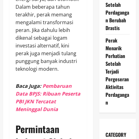
Setelah
Dalam beberapa tahun
Perdaganga
terakhir, perak memang
n Berubah
mengalami transformasi
Drastis
peran. Jika dahulu lebih
dikenal sebagai logam
Perak
investasi alternatif, kini
Menarik
perak juga menjadi tulang
Perhatian
punggung banyak industri
Setelah
teknologi modern.
Terjadi
Pergeseran
Baca Juga:
Pembaruan
Aktivitas
Data BPJS: Ribuan Peserta
Perdaganga
PBI JKN Tercatat
n
Meninggal Dunia
Permintaan
CATEGORY