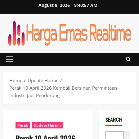
Skip
August 8, 2026
9:40:57 AM
to
content
Primary
Menu
Home
Update Harian
Perak 10 April 2026 Kembali Bersinar, Permintaan
Industri Jadi Pendorong
SEARCH
Perak
Update Harian
Perak 10 April 2026
Search