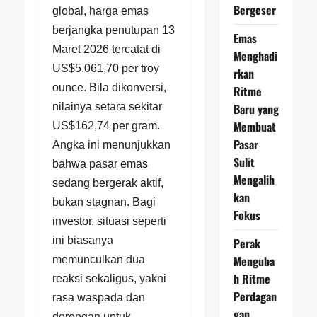
Bergeser
global, harga emas
berjangka penutupan 13
Emas
Maret 2026 tercatat di
Menghadi
US$5.061,70 per troy
rkan
ounce. Bila dikonversi,
Ritme
Baru yang
nilainya setara sekitar
Membuat
US$162,74 per gram.
Pasar
Angka ini menunjukkan
Sulit
bahwa pasar emas
Mengalih
sedang bergerak aktif,
kan
bukan stagnan. Bagi
Fokus
investor, situasi seperti
ini biasanya
Perak
Menguba
memunculkan dua
h Ritme
reaksi sekaligus, yakni
Perdagan
rasa waspada dan
gan
dorongan untuk