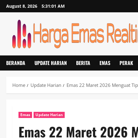
Skip
August 8, 2026
5:31:02 AM
to
content
BERANDA
UPDATE HARIAN
BERITA
EMAS
PERAK
Home
Update Harian
Emas 22 Maret 2026 Menguat Tipi
Emas
Update Harian
Emas 22 Maret 2026 Me