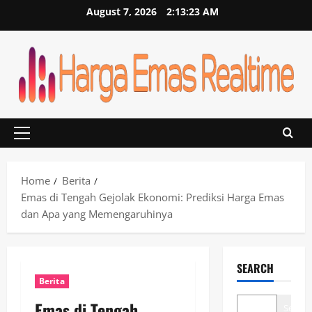
Skip
August 7, 2026
2:13:23 AM
to
content
Primary
Menu
Home
Berita
Emas di Tengah Gejolak Ekonomi: Prediksi Harga Emas
dan Apa yang Memengaruhinya
SEARCH
Berita
Emas di Tengah
Search