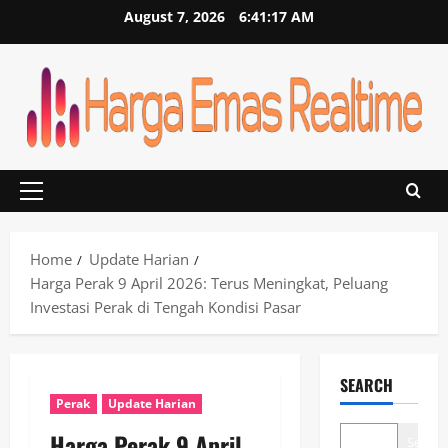
Skip
August 7, 2026
6:41:17 AM
to
content
Primary
Menu
Home
Update Harian
Harga Perak 9 April 2026: Terus Meningkat, Peluang
Investasi Perak di Tengah Kondisi Pasar
SEARCH
Perak
Update Harian
Harga Perak 9 April
Search