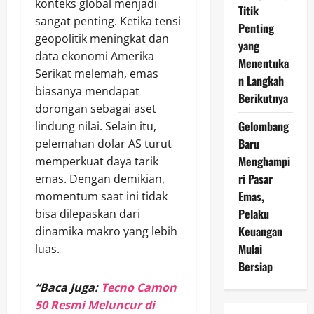
konteks global menjadi
Titik
sangat penting. Ketika tensi
Penting
geopolitik meningkat dan
yang
data ekonomi Amerika
Menentuka
Serikat melemah, emas
n Langkah
biasanya mendapat
Berikutnya
dorongan sebagai aset
Gelombang
lindung nilai. Selain itu,
Baru
pelemahan dolar AS turut
Menghampi
memperkuat daya tarik
ri Pasar
emas. Dengan demikian,
Emas,
momentum saat ini tidak
Pelaku
bisa dilepaskan dari
Keuangan
dinamika makro yang lebih
Mulai
luas.
Bersiap
“Baca Juga:
Tecno Camon
50 Resmi Meluncur di