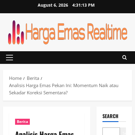
Skip
August 6, 2026
4:31:14 PM
to
content
Primary
Menu
Home
Berita
Analisis Harga Emas Pekan Ini: Momentum Naik atau
Sekadar Koreksi Sementara?
SEARCH
Berita
Analisis Harga Emas
Search