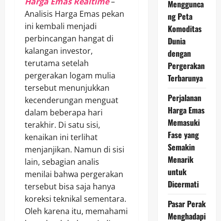
Harga Emas Realtime
–
Menggunca
Analisis Harga Emas pekan
ng Peta
ini kembali menjadi
Komoditas
perbincangan hangat di
Dunia
kalangan investor,
dengan
terutama setelah
Pergerakan
pergerakan logam mulia
Terbarunya
tersebut menunjukkan
Perjalanan
kecenderungan menguat
Harga Emas
dalam beberapa hari
Memasuki
terakhir. Di satu sisi,
Fase yang
kenaikan ini terlihat
Semakin
menjanjikan. Namun di sisi
Menarik
lain, sebagian analis
untuk
menilai bahwa pergerakan
Dicermati
tersebut bisa saja hanya
koreksi teknikal sementara.
Pasar Perak
Oleh karena itu, memahami
Menghadapi