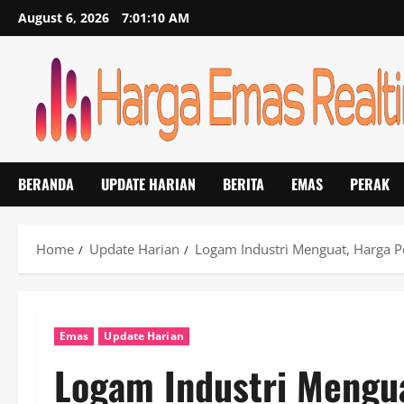
Skip
August 6, 2026
7:01:11 AM
to
content
BERANDA
UPDATE HARIAN
BERITA
EMAS
PERAK
Home
Update Harian
Logam Industri Menguat, Harga P
Emas
Update Harian
Logam Industri Mengua