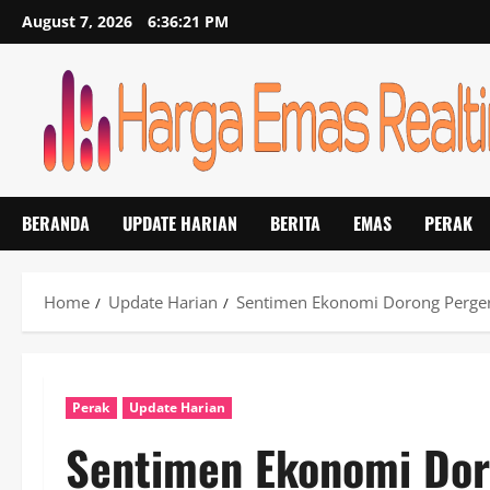
Skip
August 7, 2026
6:36:22 PM
to
content
BERANDA
UPDATE HARIAN
BERITA
EMAS
PERAK
Home
Update Harian
Sentimen Ekonomi Dorong Perger
Perak
Update Harian
Sentimen Ekonomi Dor