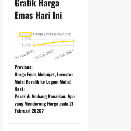
Grafik Harga
Emas Hari Ini
P
Previous:
Harga Emas Melonjak, Investor
o
Mulai Beralih ke Logam Mulia!
Next:
s
Perak di Ambang Kenaikan: Apa
t
yang Mendorong Harga pada 21
Februari 2026?
n
a