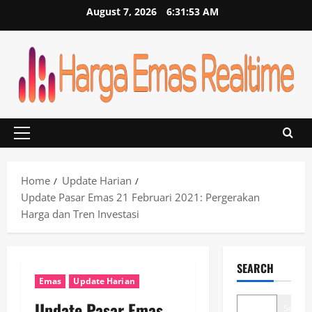
Skip
August 7, 2026
6:31:54 AM
to
content
Primary
Menu
Home
Update Harian
Update Pasar Emas 21 Februari 2021: Pergerakan
Harga dan Tren Investasi
SEARCH
Emas
Update Harian
Update Pasar Emas
Search