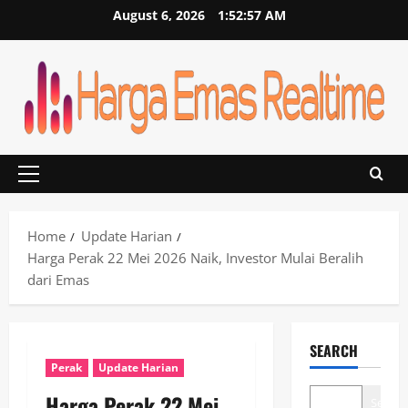
Skip
August 6, 2026
1:52:57 AM
to
content
Primary
Menu
Home
Update Harian
Harga Perak 22 Mei 2026 Naik, Investor Mulai Beralih
dari Emas
SEARCH
Perak
Update Harian
Harga Perak 22 Mei
Search