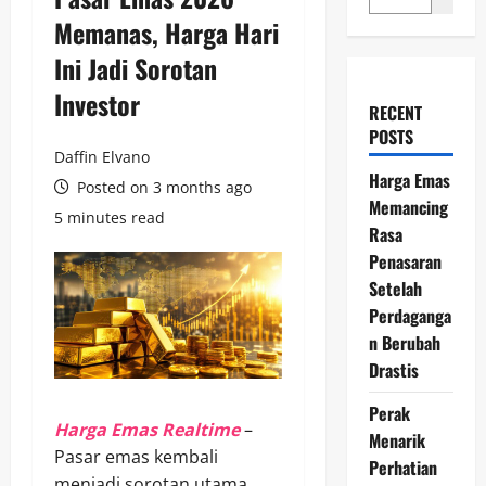
Memanas, Harga Hari
Ini Jadi Sorotan
Investor
RECENT
POSTS
Daffin Elvano
Harga Emas
Posted on 3 months ago
Memancing
5 minutes read
Rasa
Penasaran
Setelah
Perdaganga
n Berubah
Drastis
Perak
Harga Emas Realtime
–
Menarik
Pasar emas kembali
Perhatian
menjadi sorotan utama