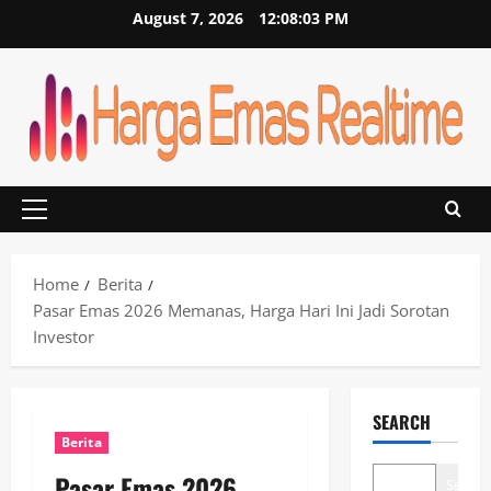
Skip
August 7, 2026
12:08:03 PM
to
content
Primary
Menu
Home
Berita
Pasar Emas 2026 Memanas, Harga Hari Ini Jadi Sorotan
Investor
SEARCH
Berita
Pasar Emas 2026
Search