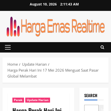
Skip
August 10, 2026
2:11:43 AM
to
content
Primary
Menu
Home
Update Harian
Harga Perak Hari Ini 17 Mei 2026 Menguat Saat Pasar
Global Melambat
SEARCH
Perak
Update Harian
Harga Perak Hari Ini
Search