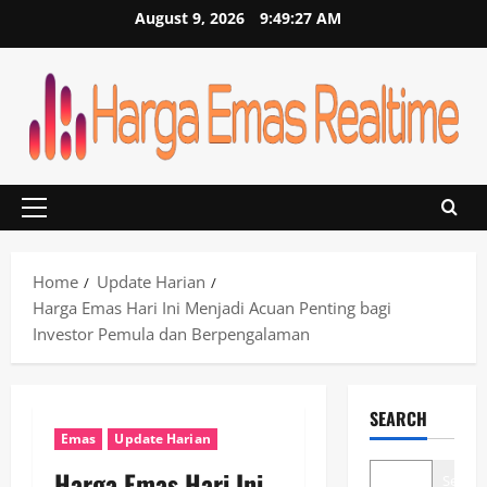
Skip
August 9, 2026
9:49:28 AM
to
content
Primary
Menu
Home
Update Harian
Harga Emas Hari Ini Menjadi Acuan Penting bagi
Investor Pemula dan Berpengalaman
SEARCH
Emas
Update Harian
Harga Emas Hari Ini
Search