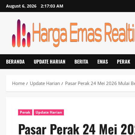
Skip
August 6, 2026
2:17:04 AM
to
content
BERANDA
UPDATE HARIAN
BERITA
EMAS
PERAK
Home
Update Harian
Pasar Perak 24 Mei 2026 Mulai Ber
Perak
Update Harian
Pasar Perak 24 Mei 20