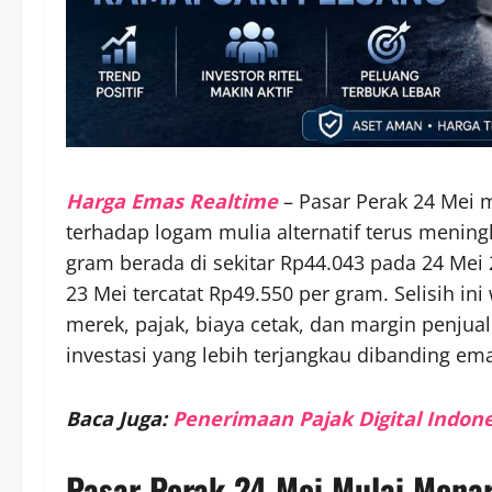
Harga Emas Realtime
– Pasar Perak 24 Mei mu
terhadap logam mulia alternatif terus mening
gram berada di sekitar Rp44.043 pada 24 Mei
23 Mei tercatat Rp49.550 per gram. Selisih ini
merek, pajak, biaya cetak, dan margin penjual.
investasi yang lebih terjangkau dibanding em
Baca Juga:
Penerimaan Pajak Digital Indone
Pasar Perak 24 Mei Mulai Menar